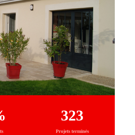
%
323
ts
Projets terminés