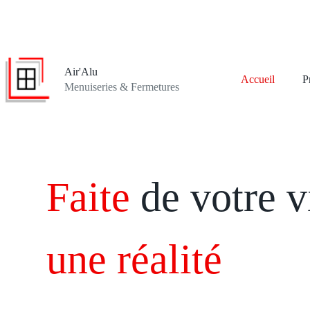
Air'Alu
Accueil
P
Menuiseries & Fermetures
Faite
de votre v
une réalité