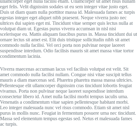
ullamcorper eget nulla facilisi etiam. Ullamcorper sit amet risus nullam
eget felis. Velit dignissim sodales ut eu sem integer vitae justo eget.
Duis ut diam quam nulla porttitor massa id. Malesuada fames ac turpis
egestas integer eget aliquet nibh praesent. Neque viverra justo nec
ultrices dui sapien eget mi. Tincidunt vitae semper quis lectus nulla at
volutpat diam ut. Egestas purus viverra accumsan in nisl nisi
scelerisque eu. Mattis aliquam faucibus purus in. Massa tincidunt dui ut
ornare lectus sit amet est. Elit duis tristique sollicitudin nibh sit amet
commodo nulla facilisi. Vel orci porta non pulvinar neque laoreet
suspendisse interdum. Odio facilisis mauris sit amet massa vitae tortor
condimentum lacinia.
Viverra maecenas accumsan lacus vel facilisis volutpat est velit. Sit
amet commodo nulla facilisi nullam. Congue nisi vitae suscipit tellus
mauris a diam maecenas sed. Pharetra pharetra massa massa ultricies.
Pellentesque elit ullamcorper dignissim cras tincidunt lobortis feugiat
vivamus. Porta non pulvinar neque laoreet suspendisse interdum
consectetur libero id. Amet nulla facilisi morbi tempus iaculis urna.
Venenatis a condimentum vitae sapien pellentesque habitant morbi.
Leo integer malesuada nunc vel risus commodo. Etiam sit amet nisl
purus in mollis nunc. Feugiat in fermentum posuere urna nec tincidunt.
Massa sed elementum tempus egestas sed. Netus et malesuada fames
ac turpis.