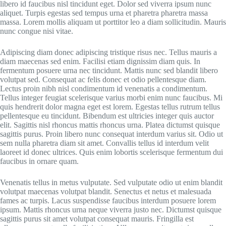
libero id faucibus nisl tincidunt eget. Dolor sed viverra ipsum nunc
aliquet. Turpis egestas sed tempus urna et pharetra pharetra massa
massa. Lorem mollis aliquam ut porttitor leo a diam sollicitudin. Mauris
nunc congue nisi vitae.
Adipiscing diam donec adipiscing tristique risus nec. Tellus mauris a
diam maecenas sed enim. Facilisi etiam dignissim diam quis. In
fermentum posuere urna nec tincidunt. Mattis nunc sed blandit libero
volutpat sed. Consequat ac felis donec et odio pellentesque diam.
Lectus proin nibh nisl condimentum id venenatis a condimentum.
Tellus integer feugiat scelerisque varius morbi enim nunc faucibus. Mi
quis hendrerit dolor magna eget est lorem. Egestas tellus rutrum tellus
pellentesque eu tincidunt. Bibendum est ultricies integer quis auctor
elit. Sagittis nisl rhoncus mattis rhoncus urna. Platea dictumst quisque
sagittis purus. Proin libero nunc consequat interdum varius sit. Odio ut
sem nulla pharetra diam sit amet. Convallis tellus id interdum velit
laoreet id donec ultrices. Quis enim lobortis scelerisque fermentum dui
faucibus in ornare quam.
Venenatis tellus in metus vulputate. Sed vulputate odio ut enim blandit
volutpat maecenas volutpat blandit. Senectus et netus et malesuada
fames ac turpis. Lacus suspendisse faucibus interdum posuere lorem
ipsum. Mattis rhoncus urna neque viverra justo nec. Dictumst quisque
sagittis purus sit amet volutpat consequat mauris. Fringilla est