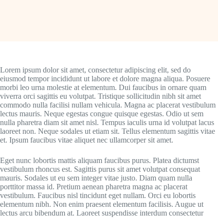
Lorem ipsum dolor sit amet, consectetur adipiscing elit, sed do
eiusmod tempor incididunt ut labore et dolore magna aliqua. Posuere
morbi leo urna molestie at elementum. Dui faucibus in ornare quam
viverra orci sagittis eu volutpat. Tristique sollicitudin nibh sit amet
commodo nulla facilisi nullam vehicula. Magna ac placerat vestibulum
lectus mauris. Neque egestas congue quisque egestas. Odio ut sem
nulla pharetra diam sit amet nisl. Tempus iaculis urna id volutpat lacus
laoreet non. Neque sodales ut etiam sit. Tellus elementum sagittis vitae
et. Ipsum faucibus vitae aliquet nec ullamcorper sit amet.
Eget nunc lobortis mattis aliquam faucibus purus. Platea dictumst
vestibulum rhoncus est. Sagittis purus sit amet volutpat consequat
mauris. Sodales ut eu sem integer vitae justo. Diam quam nulla
porttitor massa id. Pretium aenean pharetra magna ac placerat
vestibulum. Faucibus nisl tincidunt eget nullam. Orci eu lobortis
elementum nibh. Non enim praesent elementum facilisis. Augue ut
lectus arcu bibendum at. Laoreet suspendisse interdum consectetur