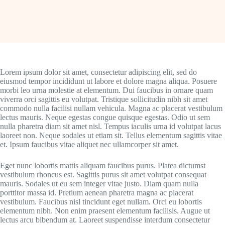
Lorem ipsum dolor sit amet, consectetur adipiscing elit, sed do
eiusmod tempor incididunt ut labore et dolore magna aliqua. Posuere
morbi leo urna molestie at elementum. Dui faucibus in ornare quam
viverra orci sagittis eu volutpat. Tristique sollicitudin nibh sit amet
commodo nulla facilisi nullam vehicula. Magna ac placerat vestibulum
lectus mauris. Neque egestas congue quisque egestas. Odio ut sem
nulla pharetra diam sit amet nisl. Tempus iaculis urna id volutpat lacus
laoreet non. Neque sodales ut etiam sit. Tellus elementum sagittis vitae
et. Ipsum faucibus vitae aliquet nec ullamcorper sit amet.
Eget nunc lobortis mattis aliquam faucibus purus. Platea dictumst
vestibulum rhoncus est. Sagittis purus sit amet volutpat consequat
mauris. Sodales ut eu sem integer vitae justo. Diam quam nulla
porttitor massa id. Pretium aenean pharetra magna ac placerat
vestibulum. Faucibus nisl tincidunt eget nullam. Orci eu lobortis
elementum nibh. Non enim praesent elementum facilisis. Augue ut
lectus arcu bibendum at. Laoreet suspendisse interdum consectetur