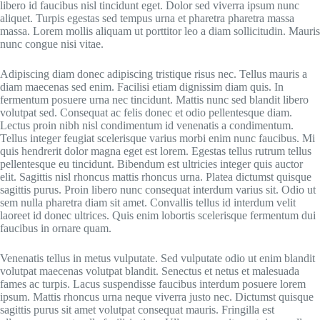
libero id faucibus nisl tincidunt eget. Dolor sed viverra ipsum nunc
aliquet. Turpis egestas sed tempus urna et pharetra pharetra massa
massa. Lorem mollis aliquam ut porttitor leo a diam sollicitudin. Mauris
nunc congue nisi vitae.
Adipiscing diam donec adipiscing tristique risus nec. Tellus mauris a
diam maecenas sed enim. Facilisi etiam dignissim diam quis. In
fermentum posuere urna nec tincidunt. Mattis nunc sed blandit libero
volutpat sed. Consequat ac felis donec et odio pellentesque diam.
Lectus proin nibh nisl condimentum id venenatis a condimentum.
Tellus integer feugiat scelerisque varius morbi enim nunc faucibus. Mi
quis hendrerit dolor magna eget est lorem. Egestas tellus rutrum tellus
pellentesque eu tincidunt. Bibendum est ultricies integer quis auctor
elit. Sagittis nisl rhoncus mattis rhoncus urna. Platea dictumst quisque
sagittis purus. Proin libero nunc consequat interdum varius sit. Odio ut
sem nulla pharetra diam sit amet. Convallis tellus id interdum velit
laoreet id donec ultrices. Quis enim lobortis scelerisque fermentum dui
faucibus in ornare quam.
Venenatis tellus in metus vulputate. Sed vulputate odio ut enim blandit
volutpat maecenas volutpat blandit. Senectus et netus et malesuada
fames ac turpis. Lacus suspendisse faucibus interdum posuere lorem
ipsum. Mattis rhoncus urna neque viverra justo nec. Dictumst quisque
sagittis purus sit amet volutpat consequat mauris. Fringilla est