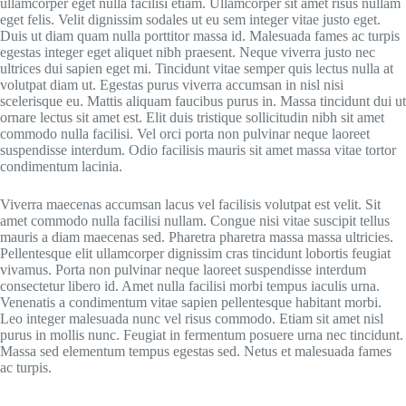
ullamcorper eget nulla facilisi etiam. Ullamcorper sit amet risus nullam
eget felis. Velit dignissim sodales ut eu sem integer vitae justo eget.
Duis ut diam quam nulla porttitor massa id. Malesuada fames ac turpis
egestas integer eget aliquet nibh praesent. Neque viverra justo nec
ultrices dui sapien eget mi. Tincidunt vitae semper quis lectus nulla at
volutpat diam ut. Egestas purus viverra accumsan in nisl nisi
scelerisque eu. Mattis aliquam faucibus purus in. Massa tincidunt dui ut
ornare lectus sit amet est. Elit duis tristique sollicitudin nibh sit amet
commodo nulla facilisi. Vel orci porta non pulvinar neque laoreet
suspendisse interdum. Odio facilisis mauris sit amet massa vitae tortor
condimentum lacinia.
Viverra maecenas accumsan lacus vel facilisis volutpat est velit. Sit
amet commodo nulla facilisi nullam. Congue nisi vitae suscipit tellus
mauris a diam maecenas sed. Pharetra pharetra massa massa ultricies.
Pellentesque elit ullamcorper dignissim cras tincidunt lobortis feugiat
vivamus. Porta non pulvinar neque laoreet suspendisse interdum
consectetur libero id. Amet nulla facilisi morbi tempus iaculis urna.
Venenatis a condimentum vitae sapien pellentesque habitant morbi.
Leo integer malesuada nunc vel risus commodo. Etiam sit amet nisl
purus in mollis nunc. Feugiat in fermentum posuere urna nec tincidunt.
Massa sed elementum tempus egestas sed. Netus et malesuada fames
ac turpis.