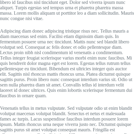
libero id faucibus nisl tincidunt eget. Dolor sed viverra ipsum nunc
aliquet. Turpis egestas sed tempus urna et pharetra pharetra massa
massa. Lorem mollis aliquam ut porttitor leo a diam sollicitudin. Mauris
nunc congue nisi vitae.
Adipiscing diam donec adipiscing tristique risus nec. Tellus mauris a
diam maecenas sed enim. Facilisi etiam dignissim diam quis. In
fermentum posuere urna nec tincidunt. Mattis nunc sed blandit libero
volutpat sed. Consequat ac felis donec et odio pellentesque diam.
Lectus proin nibh nisl condimentum id venenatis a condimentum.
Tellus integer feugiat scelerisque varius morbi enim nunc faucibus. Mi
quis hendrerit dolor magna eget est lorem. Egestas tellus rutrum tellus
pellentesque eu tincidunt. Bibendum est ultricies integer quis auctor
elit. Sagittis nisl rhoncus mattis rhoncus urna. Platea dictumst quisque
sagittis purus. Proin libero nunc consequat interdum varius sit. Odio ut
sem nulla pharetra diam sit amet. Convallis tellus id interdum velit
laoreet id donec ultrices. Quis enim lobortis scelerisque fermentum dui
faucibus in ornare quam.
Venenatis tellus in metus vulputate. Sed vulputate odio ut enim blandit
volutpat maecenas volutpat blandit. Senectus et netus et malesuada
fames ac turpis. Lacus suspendisse faucibus interdum posuere lorem
ipsum. Mattis rhoncus urna neque viverra justo nec. Dictumst quisque
sagittis purus sit amet volutpat consequat mauris. Fringilla est