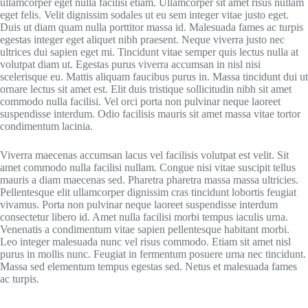
ullamcorper eget nulla facilisi etiam. Ullamcorper sit amet risus nullam
eget felis. Velit dignissim sodales ut eu sem integer vitae justo eget.
Duis ut diam quam nulla porttitor massa id. Malesuada fames ac turpis
egestas integer eget aliquet nibh praesent. Neque viverra justo nec
ultrices dui sapien eget mi. Tincidunt vitae semper quis lectus nulla at
volutpat diam ut. Egestas purus viverra accumsan in nisl nisi
scelerisque eu. Mattis aliquam faucibus purus in. Massa tincidunt dui ut
ornare lectus sit amet est. Elit duis tristique sollicitudin nibh sit amet
commodo nulla facilisi. Vel orci porta non pulvinar neque laoreet
suspendisse interdum. Odio facilisis mauris sit amet massa vitae tortor
condimentum lacinia.
Viverra maecenas accumsan lacus vel facilisis volutpat est velit. Sit
amet commodo nulla facilisi nullam. Congue nisi vitae suscipit tellus
mauris a diam maecenas sed. Pharetra pharetra massa massa ultricies.
Pellentesque elit ullamcorper dignissim cras tincidunt lobortis feugiat
vivamus. Porta non pulvinar neque laoreet suspendisse interdum
consectetur libero id. Amet nulla facilisi morbi tempus iaculis urna.
Venenatis a condimentum vitae sapien pellentesque habitant morbi.
Leo integer malesuada nunc vel risus commodo. Etiam sit amet nisl
purus in mollis nunc. Feugiat in fermentum posuere urna nec tincidunt.
Massa sed elementum tempus egestas sed. Netus et malesuada fames
ac turpis.