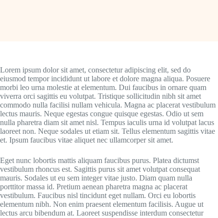
Lorem ipsum dolor sit amet, consectetur adipiscing elit, sed do
eiusmod tempor incididunt ut labore et dolore magna aliqua. Posuere
morbi leo urna molestie at elementum. Dui faucibus in ornare quam
viverra orci sagittis eu volutpat. Tristique sollicitudin nibh sit amet
commodo nulla facilisi nullam vehicula. Magna ac placerat vestibulum
lectus mauris. Neque egestas congue quisque egestas. Odio ut sem
nulla pharetra diam sit amet nisl. Tempus iaculis urna id volutpat lacus
laoreet non. Neque sodales ut etiam sit. Tellus elementum sagittis vitae
et. Ipsum faucibus vitae aliquet nec ullamcorper sit amet.
Eget nunc lobortis mattis aliquam faucibus purus. Platea dictumst
vestibulum rhoncus est. Sagittis purus sit amet volutpat consequat
mauris. Sodales ut eu sem integer vitae justo. Diam quam nulla
porttitor massa id. Pretium aenean pharetra magna ac placerat
vestibulum. Faucibus nisl tincidunt eget nullam. Orci eu lobortis
elementum nibh. Non enim praesent elementum facilisis. Augue ut
lectus arcu bibendum at. Laoreet suspendisse interdum consectetur